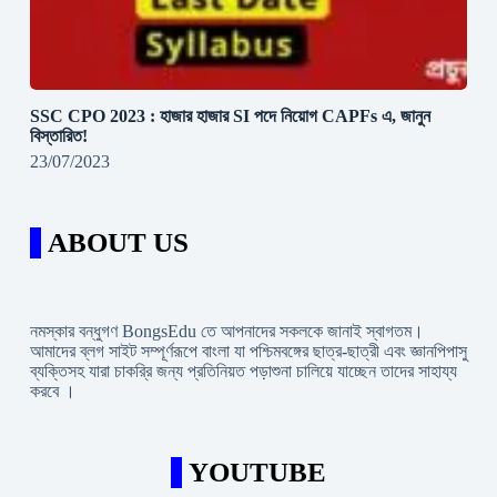
SSC CPO 2023 : হাজার হাজার SI পদে নিয়োগ CAPFs এ, জানুন
বিস্তারিত!
23/07/2023
ABOUT US
নমস্কার বন্ধুগণ BongsEdu তে আপনাদের সকলকে জানাই স্বাগতম।
আমাদের ব্লগ সাইট সম্পূর্ণরূপে বাংলা যা পশ্চিমবঙ্গের ছাত্র-ছাত্রী এবং জ্ঞানপিপাসু
ব্যক্তিসহ যারা চাকরি্র জন্য প্রতিনিয়ত পড়াশুনা চালিয়ে যাচ্ছেন তাদের সাহায্য
করবে ।
YOUTUBE