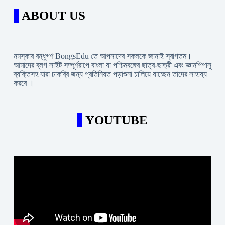
ABOUT US
নমস্কার বন্ধুগণ BongsEdu তে আপনাদের সকলকে জানাই স্বাগতম।
আমাদের ব্লগ সাইট সম্পূর্ণরূপে বাংলা যা পশ্চিমবঙ্গের ছাত্র-ছাত্রী এবং জ্ঞানপিপাসু
ব্যক্তিসহ যারা চাকরি্র জন্য প্রতিনিয়ত পড়াশুনা চালিয়ে যাচ্ছেন তাদের সাহায্য
করবে ।
YOUTUBE