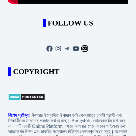
FOLLOW US
Facebook
Instagram
Telegram
YouTube
Mail
COPYRIGHT
বিশেষ দ্রষ্টব্যঃ-
উপরের উল্লেখিত উপাদান গুলি কেবলমাত্র চাকরী প্রার্থী এবং
শিক্ষার্থীদের উদ্দেশ্যে প্রদান করা হয়েছে। BongsEdu কোনরকম নিয়োগ করে
না। এটি একটি Online Platform এখানে আপনারা পেয়ে যাবেন পশ্চিমবঙ্গ তথা
ভারতবর্ষের শিক্ষা এবং চাকরির সংক্রান্ত বিভিন্ন গুরুত্বপূর্ণ তথ্য সমূহ। অবশ্যই