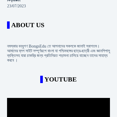
23/07/2023
ABOUT US
নমস্কার বন্ধুগণ BongsEdu তে আপনাদের সকলকে জানাই স্বাগতম।
আমাদের ব্লগ সাইট সম্পূর্ণরূপে বাংলা যা পশ্চিমবঙ্গের ছাত্র-ছাত্রী এবং জ্ঞানপিপাসু
ব্যক্তিসহ যারা চাকরি্র জন্য প্রতিনিয়ত পড়াশুনা চালিয়ে যাচ্ছেন তাদের সাহায্য
করবে ।
YOUTUBE