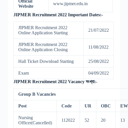
Official
www.jipmer.edu.in
Website
JIPMER Recruitment 2022 Important Dates:-
JIPMER Recruitment 2022
21/07/2022
Online Application Starting
JIPMER Recruitment 2022
11/08/2022
Online Application Closing
Hall Ticket Download Starting
25/08/2022
Exam
04/09/2022
JIPMER Recruitment 2022 Vacancy সংখ্যা:-
Group B Vacancies
Post
Code
UR
OBC
EW
Nursing
112022
52
20
13
Officer(Cancelled)