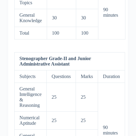
Topics
90
General
minutes
30
30
Knowledge
Total
100
100
Stenographer Grade-II and Junior
Administrative Assistant
Subjects
Questions
Marks
Duration
General
Intelligence
25
25
&
Reasoning
Numerical
25
25
Aptitude
90
minutes
General