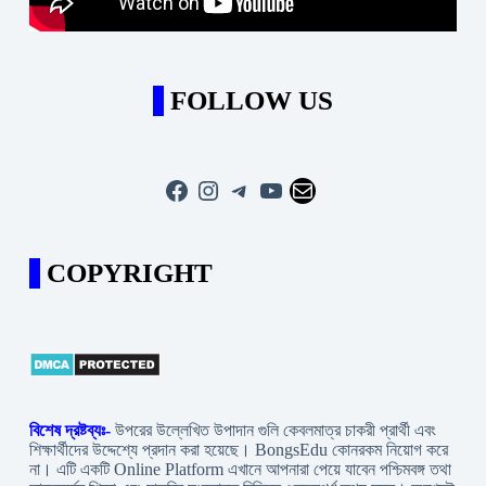
FOLLOW US
Facebook
Instagram
Telegram
YouTube
Mail
COPYRIGHT
বিশেষ দ্রষ্টব্যঃ-
উপরের উল্লেখিত উপাদান গুলি কেবলমাত্র চাকরী প্রার্থী এবং
শিক্ষার্থীদের উদ্দেশ্যে প্রদান করা হয়েছে। BongsEdu কোনরকম নিয়োগ করে
না। এটি একটি Online Platform এখানে আপনারা পেয়ে যাবেন পশ্চিমবঙ্গ তথা