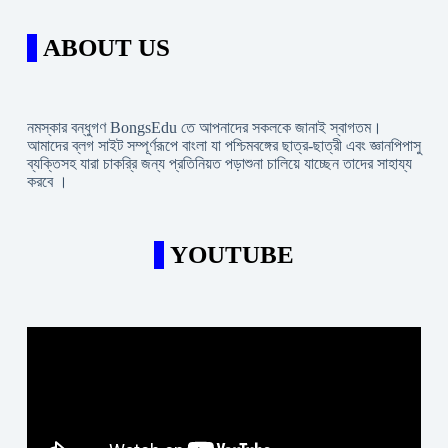
ABOUT US
নমস্কার বন্ধুগণ BongsEdu তে আপনাদের সকলকে জানাই স্বাগতম।
আমাদের ব্লগ সাইট সম্পূর্ণরূপে বাংলা যা পশ্চিমবঙ্গের ছাত্র-ছাত্রী এবং জ্ঞানপিপাসু
ব্যক্তিসহ যারা চাকরি্র জন্য প্রতিনিয়ত পড়াশুনা চালিয়ে যাচ্ছেন তাদের সাহায্য
করবে ।
YOUTUBE