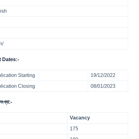
desh
in/
t Dates:-
ication Starting
19/12/2022
lication Closing
08/01/2023
খ্যা:-
Vacancy
175