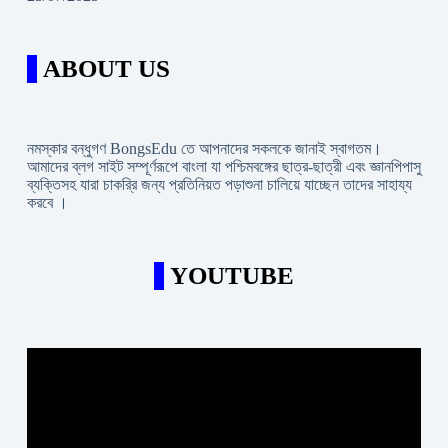
ABOUT US
নমস্কার বন্ধুগণ BongsEdu তে আপনাদের সকলকে জানাই স্বাগতম।
আমাদের ব্লগ সাইট সম্পূর্ণরূপে বাংলা যা পশ্চিমবঙ্গের ছাত্র-ছাত্রী এবং জ্ঞানপিপাসু
ব্যক্তিসহ যারা চাকরি্র জন্য প্রতিনিয়ত পড়াশুনা চালিয়ে যাচ্ছেন তাদের সাহায্য
করবে ।
YOUTUBE