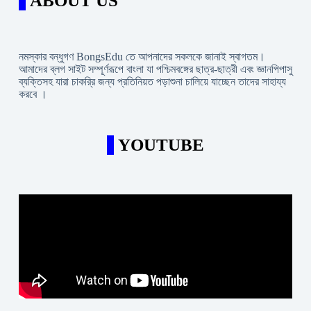
ABOUT US
নমস্কার বন্ধুগণ BongsEdu তে আপনাদের সকলকে জানাই স্বাগতম।
আমাদের ব্লগ সাইট সম্পূর্ণরূপে বাংলা যা পশ্চিমবঙ্গের ছাত্র-ছাত্রী এবং জ্ঞানপিপাসু
ব্যক্তিসহ যারা চাকরি্র জন্য প্রতিনিয়ত পড়াশুনা চালিয়ে যাচ্ছেন তাদের সাহায্য
করবে ।
YOUTUBE