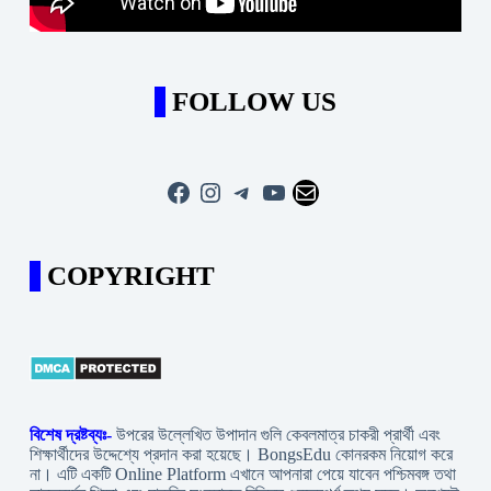
FOLLOW US
Facebook
Instagram
Telegram
YouTube
Mail
COPYRIGHT
বিশেষ দ্রষ্টব্যঃ-
উপরের উল্লেখিত উপাদান গুলি কেবলমাত্র চাকরী প্রার্থী এবং
শিক্ষার্থীদের উদ্দেশ্যে প্রদান করা হয়েছে। BongsEdu কোনরকম নিয়োগ করে
না। এটি একটি Online Platform এখানে আপনারা পেয়ে যাবেন পশ্চিমবঙ্গ তথা