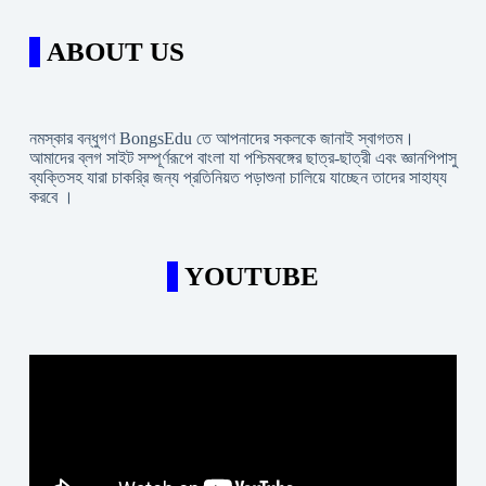
ABOUT US
নমস্কার বন্ধুগণ BongsEdu তে আপনাদের সকলকে জানাই স্বাগতম।
আমাদের ব্লগ সাইট সম্পূর্ণরূপে বাংলা যা পশ্চিমবঙ্গের ছাত্র-ছাত্রী এবং জ্ঞানপিপাসু
ব্যক্তিসহ যারা চাকরি্র জন্য প্রতিনিয়ত পড়াশুনা চালিয়ে যাচ্ছেন তাদের সাহায্য
করবে ।
YOUTUBE