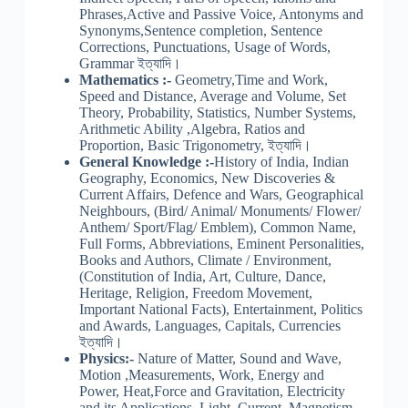
Phrases,Active and Passive Voice, Antonyms and
Synonyms,Sentence completion, Sentence
Corrections, Punctuations, Usage of Words,
Grammar ইত্যাদি।
Mathematics :-
Geometry,Time and Work,
Speed and Distance, Average and Volume, Set
Theory, Probability, Statistics, Number Systems,
Arithmetic Ability ,Algebra, Ratios and
Proportion, Basic Trigonometry, ইত্যাদি।
General Knowledge :-
History of India, Indian
Geography, Economics, New Discoveries &
Current Affairs, Defence and Wars, Geographical
Neighbours, (Bird/ Animal/ Monuments/ Flower/
Anthem/ Sport/Flag/ Emblem), Common Name,
Full Forms, Abbreviations, Eminent Personalities,
Books and Authors, Climate / Environment,
(Constitution of India, Art, Culture, Dance,
Heritage, Religion, Freedom Movement,
Important National Facts), Entertainment, Politics
and Awards, Languages, Capitals, Currencies
ইত্যাদি।
Physics:-
Nature of Matter, Sound and Wave,
Motion ,Measurements, Work, Energy and
Power, Heat,Force and Gravitation, Electricity
and its Applications, Light, Current, Magnetism,