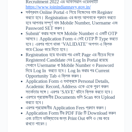
Recruitment 2022 এর অফিসিয়াল ওয়েবসাইট
https://www.joinindiannavy.gov.in/
সর্বপ্রথম Online Portal এ গিয়ে নিজেদের নাম Register
করতে হবে। Registration এর জন্য আপনাকে প্রদান করতে
হবে আপনার সম্পূর্ণ নাম Mobile Number, Username এবং
Password SET করুন।
Submit’ করার সঙ্গে সঙ্গে Mobile Number এ একটি OTP
আসবে। Application Form এ সেই OTP টি Type করতে
হবে। এরপর পাশে থাকা ‘VALIDATE’ অপশন এ ক্লিক
করে Close করে দিতে হবে।
Registration হয়ে যাওয়ার পর একই Page এর নীচের দিকে
Registered Candidate দের Log In Portal রয়েছে
সেখানে Username বা Mobile Number ও Password
দিয়ে Log In করতে হবে। Log In করার পর Current
Opportunity Tab এ ক্লিক করুন।
Application Form এ যথাক্রমে Personal Details,
Academic Record, Address একে একে পূরণ করুন
সতর্কতার সঙ্গে। এরপর ‘SAVE’ বাটনে ক্লিক করতে হবে।
এরপরে প্রয়োজনীয় Documents গুলি Scan করে Upload
করতে হবে।
এরপর প্রয়োজনীয় Application Fees প্রদান করুন।
Application Form টির PDF File টি Download করুন
এবং চাইলে ভবিষ্যতের জন্য Print Out কপি ও বের করে
রাখতে পারেন।