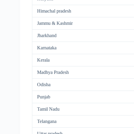
Himachal pradesh
Jammu & Kashmir
Jharkhand
Karnataka
Kerala
Madhya Pradesh
Odisha
Punjab
Tamil Nadu
Telangana
Uttar pradesh