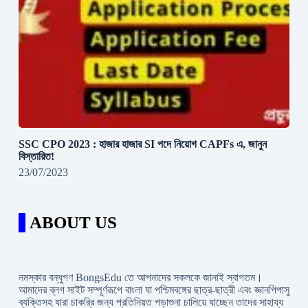
SSC CPO 2023 : হাজার হাজার SI পদে নিয়োগ CAPFs এ, জানুন
বিস্তারিত!
23/07/2023
ABOUT US
নমস্কার বন্ধুগণ BongsEdu তে আপনাদের সকলকে জানাই স্বাগতম।
আমাদের ব্লগ সাইট সম্পূর্ণরূপে বাংলা যা পশ্চিমবঙ্গের ছাত্র-ছাত্রী এবং জ্ঞানপিপাসু
ব্যক্তিসহ যারা চাকরি্র জন্য প্রতিনিয়ত পড়াশুনা চালিয়ে যাচ্ছেন তাদের সাহায্য