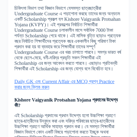
চিকিৎসা বিভাগ তথা বিজ্ঞান বিভাগে যেসমস্ত ছাত্রছাত্রীরা
Undergraduate Course এ পড়াশোনা করছে তাদের জন্য অন্যতম
একটি Scholarship প্রকল্প হল Kishore Vaigyanik Protsahan
Yojana (KVPY)। এই প্রকল্পের নির্বাচিত শিক্ষার্থীরা
Undergraduate Course চলাকালীন মাসে সর্বাধিক 7000 টাকা
পর্যন্ত Scholarship পেয়ে থাকে। এই মাসিক বৃত্তি ছাড়াও প্রত্যেক
বছর নির্বাচিত শিক্ষার্থীদের প্রত্যেক বছর এককালীন কিছু পরিমাণ টাকা
প্রদান করা হয় যা ব্যবহার করে শিক্ষার্থীরা তাদের সম্পূর্ণ
Undergraduate Course এর খরচ চালাতে পারবে। সমগ্র ভারত বর্ষ
থেকে ছেলে-মেয়ে, ধনী-দরিদ্র প্রভৃতি সকল শিক্ষার্থীরা এই
Scholarship এর জন্য আবেদন করতে পারবে। এছাড়াও প্রতিবন্ধী
শিক্ষার্থীরা এই Scholarship এর জন্য যোগ্য বলে বিবেচিত হবে।
Daily GK এবং Current Affair এর MCQ প্রশ্ন Practice
করার জন্য ক্লিক করুন
Kishore Vaigyanik Protsahan Yojana
প্রদানের উদ্দেশ্য
কী?
এই Scholarship প্রদানের প্রধান উদ্দেশ্য হলো উচ্চশিক্ষা গ্রহণে
ছাত্র-ছাত্রীদের উদ্বুদ্ধ করা এবং দরিদ্র পরিবারের ছাত্র-ছাত্রীদের
উচ্চশিক্ষা গ্রহণে আর্থিক সাহায্য প্রদান করা। যে সমস্ত শিক্ষার্থীরা
বিজ্ঞান বিভাগে কোন একটি বিষয়ে পড়াশোনা করতে ইচ্ছুক অথবা