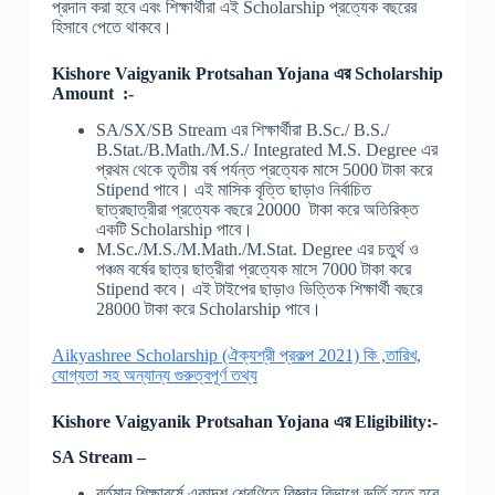
প্রদান করা হবে এবং শিক্ষার্থীরা এই Scholarship প্রত্যেক বছরের
হিসাবে পেতে থাকবে।
Kishore Vaigyanik Protsahan Yojana
এর Scholarship
Amount :-
SA/SX/SB Stream এর শিক্ষার্থীরা B.Sc./ B.S./
B.Stat./B.Math./M.S./ Integrated M.S. Degree এর
প্রথম থেকে তৃতীয় বর্ষ পর্যন্ত প্রত্যেক মাসে 5000 টাকা করে
Stipend পাবে। এই মাসিক বৃত্তি ছাড়াও নির্বাচিত
ছাত্রছাত্রীরা প্রত্যেক বছরে 20000 টাকা করে অতিরিক্ত
একটি Scholarship পাবে।
M.Sc./M.S./M.Math./M.Stat. Degree এর চতুর্থ ও
পঞ্চম বর্ষের ছাত্র ছাত্রীরা প্রত্যেক মাসে 7000 টাকা করে
Stipend কবে। এই টাইপের ছাড়াও ভিত্তিক শিক্ষার্থী বছরে
28000 টাকা করে Scholarship পাবে।
Aikyashree Scholarship (ঐক্যশ্রী প্রকল্প 2021) কি ,তারিখ,
যোগ্যতা সহ অন্যান্য গুরুত্বপূর্ণ তথ্য
Kishore Vaigyanik Protsahan Yojana
এর Eligibility:-
SA Stream –
বর্তমান শিক্ষাবর্ষে একাদশ শ্রেণিতে বিজ্ঞান বিভাগে ভর্তি হতে হবে