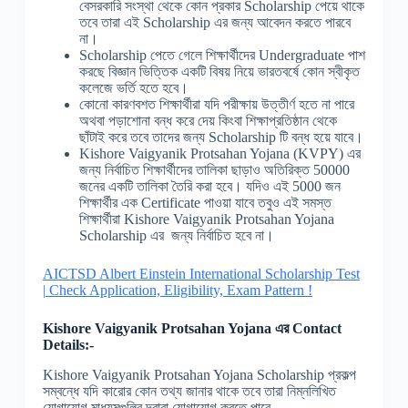
বেসরকারি সংস্থা থেকে কোন প্রকার Scholarship পেয়ে থাকে
তবে তারা এই Scholarship এর জন্য আবেদন করতে পারবে
না।
Scholarship পেতে গেলে শিক্ষার্থীদের Undergraduate পাশ
করছে বিজ্ঞান ভিত্তিক একটি বিষয় নিয়ে ভারতবর্ষে কোন স্বীকৃত
কলেজে ভর্তি হতে হবে।
কোনো কারণবশত শিক্ষার্থীরা যদি পরীক্ষায় উত্তীর্ণ হতে না পারে
অথবা পড়াশোনা বন্ধ করে দেয় কিংবা শিক্ষাপ্রতিষ্ঠান থেকে
ছাঁটাই করে তবে তাদের জন্য Scholarship টি বন্ধ হয়ে যাবে।
Kishore Vaigyanik Protsahan Yojana (KVPY) এর
জন্য নির্বাচিত শিক্ষার্থীদের তালিকা ছাড়াও অতিরিক্ত 50000
জনের একটি তালিকা তৈরি করা হবে। যদিও এই 5000 জন
শিক্ষার্থীর এক Certificate পাওয়া যাবে তবুও এই সমস্ত
শিক্ষার্থীরা Kishore Vaigyanik Protsahan Yojana
Scholarship এর জন্য নির্বাচিত হবে না।
AICTSD Albert Einstein International Scholarship Test
| Check Application, Eligibility, Exam Pattern !
Kishore Vaigyanik Protsahan Yojana
এর Contact
Details:-
Kishore Vaigyanik Protsahan Yojana Scholarship প্রকল্প
সম্বন্ধে যদি কারোর কোন তথ্য জানার থাকে তবে তারা নিম্নলিখিত
যোগাযোগ মাধ্যমগুলির দ্বারা যোগাযোগ করতে পারে –