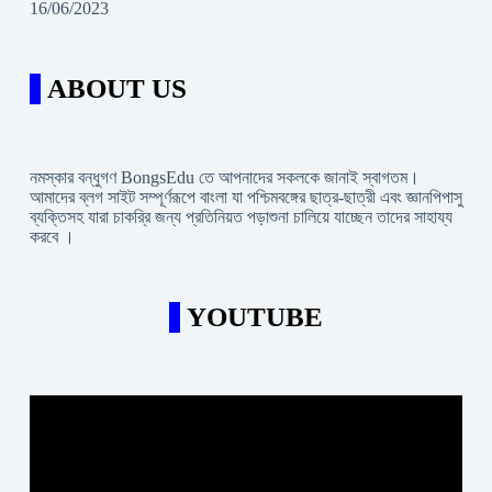
16/06/2023
ABOUT US
নমস্কার বন্ধুগণ BongsEdu তে আপনাদের সকলকে জানাই স্বাগতম।
আমাদের ব্লগ সাইট সম্পূর্ণরূপে বাংলা যা পশ্চিমবঙ্গের ছাত্র-ছাত্রী এবং জ্ঞানপিপাসু
ব্যক্তিসহ যারা চাকরি্র জন্য প্রতিনিয়ত পড়াশুনা চালিয়ে যাচ্ছেন তাদের সাহায্য
করবে ।
YOUTUBE