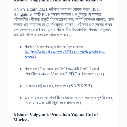
KVPY Exam 2021
পরীক্ষার ফলাফল ঘোষণা করবে
IISC
Bangalore
একটি
PDF
ফাইল আকারে। শুধুমাত্র যে সমস্ত
পরীক্ষার্থীরা পরীক্ষায় উত্তীর্ণ হবে তাদের নাম
,
অ্যাপ্লিকেশন নাম্বার
,
রোল
নাম্বার এই ফাইলের মধ্যে নথিভুক্ত থাকবে। পরীক্ষার এক মাসের মধ্যে
ফলাফলগুলি ঘোষণা করা হবে। পরীক্ষার্থীরা নিম্নলিখিত পদ্ধতি অনুসরন
করি এই পরীক্ষার ফলাফল জানতে পারবে
–
প্রথমে নিম্নে প্রদত্ত লিংকে ক্লিক করুন
–
(
https://school.careers360.com/articles/kvpy-
result
)
প্রত্যেক স্ট্রিম এবং ক্যাটাগরি অনুযায়ী উত্তীর্ণ হওয়া
শিক্ষার্থীদের নাম সমন্বিত একটি
PDF
ফাইল ওপেন হবে।
নিজেদের স্ট্রিম বেছে নিতে হবে
(
SA/SX/SB)
এই ফাইল থেকে শিক্ষার্থীদের নিজেদের নাম সমন্বিত পৃষ্ঠাটি বেছে
নিতে হবে এবং এটি প্রিন্ট করে রাখতে হবে
,
Kishore Vaigyanik Protsahan Yojana
Cut of
Marks:-