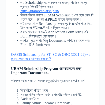
এই Scholarship এর আবেদন করার জন্য প্রথমে নিম্নে
প্রদত্ত লিংকটি ক্লিক করুন –
https://uramscholarship.in/
লিংকে ক্লিক করলে URAM Scholarship এর হোম পেজ টি
ওপেন হবে। এরপরে
APPLY
বাটনে ক্লিক করুন।
এই পেজ থেকে Scholarship সংক্রান্ত বিষয় গুলি পড়ে নিয়ে
নিচে থাকা
“Next.”
বাটনে ক্লিক করুন।
এবারে আবেদনের একটি Application Form আসবে, এই
Form টি সাবধানে পূরণ করুন।
এরপরে প্রয়োজনীয় কিছু Documents আপলোড করুন এবং
Form টি Submit করুন।
OASIS Scholarship for ST, SC & OBC (2021-22) এর
জন্য কেমন করে আবেদন করবেন ?
URAM Scholarship Program
এর
আবেদনের
জন্য
Important Documents:-
আবেদন করার সময় যে সমস্ত ডকুমেন্টগুলি প্রয়োজন সেগুলি হলো
–
শিক্ষার্থীদের পরিচয় পত্র
সমস্ত বার্ষিক পরীক্ষা অথবা সেমিস্টার পরীক্ষার মার্কশীট,
Aadhar Card.
Family Annual Income Certificate ,