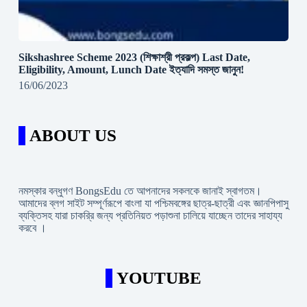
Sikshashree Scheme 2023 (শিক্ষাশ্রী প্রকল্প) Last Date,
Eligibility, Amount, Lunch Date ইত্যাদি সমস্ত জানুন!
16/06/2023
ABOUT US
নমস্কার বন্ধুগণ BongsEdu তে আপনাদের সকলকে জানাই স্বাগতম।
আমাদের ব্লগ সাইট সম্পূর্ণরূপে বাংলা যা পশ্চিমবঙ্গের ছাত্র-ছাত্রী এবং জ্ঞানপিপাসু
ব্যক্তিসহ যারা চাকরি্র জন্য প্রতিনিয়ত পড়াশুনা চালিয়ে যাচ্ছেন তাদের সাহায্য
করবে ।
YOUTUBE