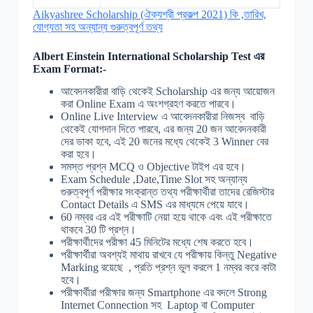
Aikyashree Scholarship (ঐক্যশ্রী প্রকল্প 2021) কি ,তারিখ,
যোগ্যতা সহ অন্যান্য গুরুত্বপূর্ণ তথ্য
Albert Einstein International Scholarship
Test
এর
Exam Format:-
আবেদনকারীরা বাড়ি থেকেই Scholarship এর জন্য আয়োজন
করা Online Exam এ অংশগ্রহণ করতে পারবে।
Online Live Interview এ আবেদনকারীরা নিজস্ব বাড়ি
থেকেই যোগদান দিতে পারবে, এর জন্য 20 জন আবেদনকারী
দের ডাকা হবে, এই 20 জনের মধ্যে থেকেই 3 Winner বের
করা হবে।
সমস্ত প্রশ্ন MCQ ও Objective টাইপ এর হবে।
Exam Schedule ,Date,Time Slot সহ অন্যান্য
গুরুত্বপূর্ণ পরীক্ষার সংক্রান্ত তথ্য পরীক্ষার্থীরা তাদের রেজিস্টার
Contact Details এ SMS এর মাধ্যমে পেয়ে যাবে।
60 নম্বর এর এই পরীক্ষাটি নেয়া হয়ে থাকে এবং এই পরীক্ষাতে
থাকবে 30 টি প্রশ্ন।
পরীক্ষার্থীদের পরীক্ষা 45 মিনিটের মধ্যে শেষ করতে হবে।
পরীক্ষার্থীরা অবশ্যই মাথায় রাখবে যে পরীক্ষায় কিন্তু Negative
Marking রয়েছে , প্রতি প্রশ্ন ভুল করলে 1 নম্বর করে কাটা
হবে।
পরীক্ষার্থীরা পরীক্ষার জন্য Smartphone এর বদলে Strong
Internet Connection সহ Laptop বা Computer