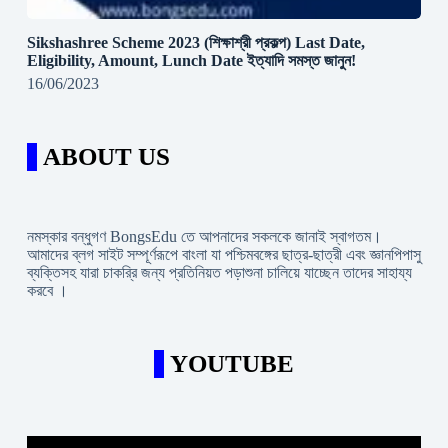
Sikshashree Scheme 2023 (শিক্ষাশ্রী প্রকল্প) Last Date,
Eligibility, Amount, Lunch Date ইত্যাদি সমস্ত জানুন!
16/06/2023
ABOUT US
নমস্কার বন্ধুগণ BongsEdu তে আপনাদের সকলকে জানাই স্বাগতম।
আমাদের ব্লগ সাইট সম্পূর্ণরূপে বাংলা যা পশ্চিমবঙ্গের ছাত্র-ছাত্রী এবং জ্ঞানপিপাসু
ব্যক্তিসহ যারা চাকরি্র জন্য প্রতিনিয়ত পড়াশুনা চালিয়ে যাচ্ছেন তাদের সাহায্য
করবে ।
YOUTUBE