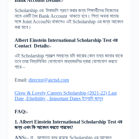
Bank Account Details:-
Scholarship এর টাকাগুলি গ্রহণ করার জন্য শিক্ষার্থীদের নিজেদের
নামে একটি বৈধ Bank Account থাকতে হবে। পিতা অথবা মাতার
সঙ্গে Joint AccouNt থাকলেও এই Scholarship এর জন্য আবেদন
করা যাবে।
Albert Einstein International Scholarship
Test
এর
Contact Details:-
এই Scholarship প্রকল্প সম্বন্ধে যদি কারোর কোন তথ্য জানার থাকে
তবে তারা নিম্নলিখিত যোগাযোগ মাধ্যমগুলির দ্বারা যোগাযোগ করতে
পারে –
Email:
director@aictsd.com
Glow & Lovely Careers Scholarship (2021-22) Last
Date ,Eligibility , Important Dates ইত্যাদি জানুন
FAQ:-
1. Albert Einstein International Scholarship Test এর
জন্য এখন কি আবেদন করতে পারবেন?
ANS:
– না , আপাতত বন্ধ রয়েছে Scholarship এর আবেদন