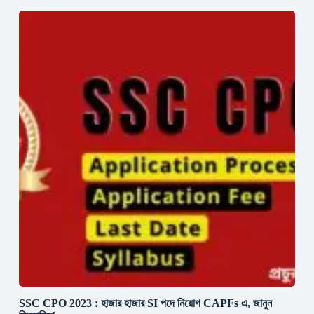
SSC CPO 2023 : হাজার হাজার SI পদে নিয়োগ CAPFs এ, জানুন