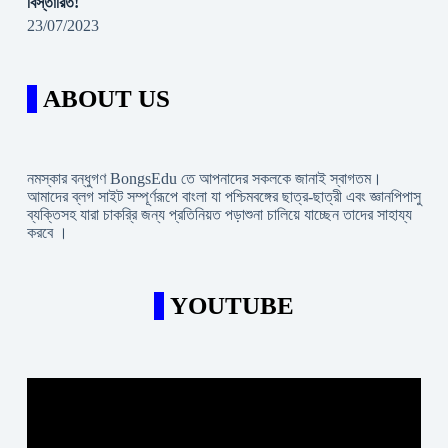
বিস্তারিত!
23/07/2023
ABOUT US
নমস্কার বন্ধুগণ BongsEdu তে আপনাদের সকলকে জানাই স্বাগতম।
আমাদের ব্লগ সাইট সম্পূর্ণরূপে বাংলা যা পশ্চিমবঙ্গের ছাত্র-ছাত্রী এবং জ্ঞানপিপাসু
ব্যক্তিসহ যারা চাকরি্র জন্য প্রতিনিয়ত পড়াশুনা চালিয়ে যাচ্ছেন তাদের সাহায্য
করবে ।
YOUTUBE