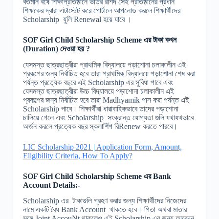
বর্তমান বর্ষে শিক্ষাপ্রতিষ্ঠানে ভর্তির রশিদ সেই প্রতিষ্ঠানের প্রধান
শিক্ষকের দ্বারা এটাস্টেট করে পোর্টালে আপলোড করলে শিক্ষার্থীদের
Scholarship যুলি Renewal হয়ে যাবে ।
SOF Girl Child Scholarship Scheme
এর টাকা কখন
(Duration) দেওয়া হয় ?
যেসমস্ত ছাত্রছাত্রীরা প্রাথমিক বিদ্যালয়ে পড়াশোনা চলাকালীন এই
প্রকল্পের জন্য নির্বাচিত হবে তারা প্রাথমিক বিদ্যালয়ে পড়াশোনা শেষ করা
পর্যন্ত প্রত্যেক বছরে এই Scholarship এর সুবিধা পাবে এবং
যেসমস্ত ছাত্রছাত্রীরা উচ্চ বিদ্যালয়ে পড়াশোনা চলাকালীন এই
প্রকল্পের জন্য নির্বাচিত হবে তারা Madhyamik পাস করা পর্যন্ত এই
Scholarship পাবে। শিক্ষার্থীরা ধারাবাহিকভাবে তাদের পড়াশোনা
চালিয়ে গেলে এবং Scholarship সংক্রান্ত যোগ্যতা গুলি যথাযথভাবে
অর্জন করলে প্রত্যেক বছর স্কলার্শিপ রিRenew করতে পারবে।
LIC Scholarship 2021 | Application Form, Amount,
Eligibility Criteria, How To Apply?
SOF Girl Child Scholarship Scheme
এর Bank
Account Details:-
Scholarship এর টাকাগুলি গ্রহণ করার জন্য শিক্ষার্থীদের নিজেদের
নামে একটি বৈধ Bank Account থাকতে হবে। পিতা অথবা মাতার
সঙ্গে Joint AccouNt থাকলেও এই Scholarship এর জন্য আবেদন