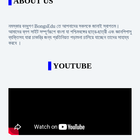
ABOUT US
নমস্কার বন্ধুগণ BongsEdu তে আপনাদের সকলকে জানাই স্বাগতম।
আমাদের ব্লগ সাইট সম্পূর্ণরূপে বাংলা যা পশ্চিমবঙ্গের ছাত্র-ছাত্রী এবং জ্ঞানপিপাসু
ব্যক্তিসহ যারা চাকরি্র জন্য প্রতিনিয়ত পড়াশুনা চালিয়ে যাচ্ছেন তাদের সাহায্য
করবে ।
YOUTUBE