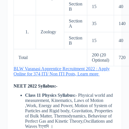
Section
15
40
B
Section
35
140
A
Zoology
Section
15
40
B
200 (20
Total
720
Optional)
BLW Varanasi Apprentice Recruitment 2022 : Apply
Online for 374 ITI/ Non ITI Posts, Learn more
NEET 2022 Syllabus:-
Class 11 Physics Syllabus:-
Physical world and
measurement, Kinematics, Laws of Motion
,Work, Energy and Power, Motion of System of
Particles and Rigid body, Gravitation, Properties
of Bulk Matter, Thermodynamics, Behaviour of
Perfect Gas and Kinetic Theory,Oscillations and
Waves ইত্যাদি ।