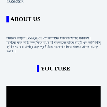
23/06/2023
ABOUT US
নমস্কার বন্ধুগণ BongsEdu তে আপনাদের সকলকে জানাই স্বাগতম।
আমাদের ব্লগ সাইট সম্পূর্ণরূপে বাংলা যা পশ্চিমবঙ্গের ছাত্র-ছাত্রী এবং জ্ঞানপিপাসু
ব্যক্তিসহ যারা চাকরি্র জন্য প্রতিনিয়ত পড়াশুনা চালিয়ে যাচ্ছেন তাদের সাহায্য
করবে ।
YOUTUBE