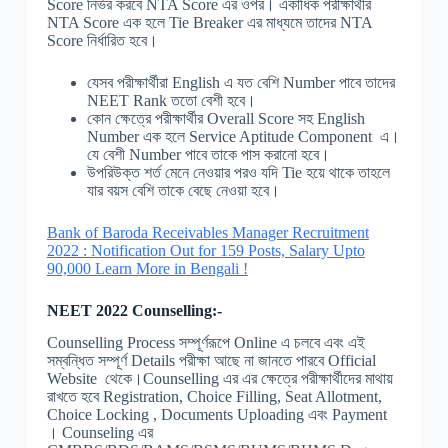
Score নির্ভর করবে NTA Score এর ওপর। একাধিক পরীক্ষার্থীর
NTA Score এক হলে Tie Breaker এর মাধ্যমে তাদের NTA
Score নির্ধারিত হবে।
যেসব পরীক্ষার্থীরা English এ যত বেশি Number পাবে তাদের
NEET Rank ততো বেশী হবে।
কোন ক্ষেত্রে পরীক্ষার্থীর Overall Score সহ English
Number এক হলে Service Aptitude Component এ।
যে বেশী Number পাবে তাকে পাস করানো হবে।
উপরিউক্ত শর্ত মেনে নেওয়ার পরও যদি Tie হয়ে থাকে তাহলে
যার বয়স বেশি তাকে বেছে নেওয়া হবে।
Bank of Baroda Receivables Manager Recruitment
2022 : Notification Out for 159 Posts, Salary Upto
90,000 Learn More in Bengali !
NEET 2022 Counselling:-
Counselling Process সম্পূর্ণরূপে Online এ চলবে এবং এই
সম্বন্ধিত সম্পূর্ণ Details পরীক্ষা আছে না জানতে পারবে Official
Website থেকে।Counselling এর এর ক্ষেত্রে পরীক্ষার্থীদের মাথায়
রাখতে হবে Registration, Choice Filling, Seat Allotment,
Choice Locking , Documents Uploading এবং Payment
। Counseling এর