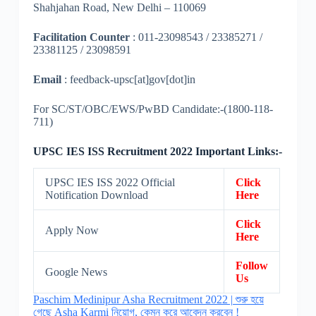
Shahjahan Road, New Delhi – 110069
Facilitation Counter
: 011-23098543 / 23385271 /
23381125 / 23098591
Email
: feedback-upsc[at]gov[dot]in
For SC/ST/OBC/EWS/PwBD Candidate:-(1800-118-
711)
UPSC IES ISS Recruitment 2022 Important Links:-
UPSC IES ISS 2022 Official
Click
Notification Download
Here
Click
Apply Now
Here
Follow
Google News
Us
Paschim Medinipur Asha Recruitment 2022 | শুরু হয়ে
গেছে Asha Karmi নিয়োগ, কেমন করে আবেদন করবেন !