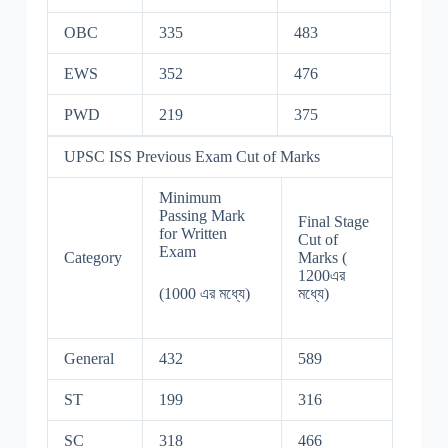
OBC
335
483
EWS
352
476
PWD
219
375
UPSC ISS Previous Exam Cut of Marks
Minimum
Passing Mark
Final Stage
for Written
Cut of
Exam
Category
Marks (
1200এর
(1000 এর মধ্যে)
মধ্যে)
General
432
589
ST
199
316
SC
318
466