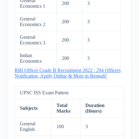
General
200
3
Economics 1
General
200
3
Economics 2
General
200
3
Economics 3
Indian
200
3
Economics
RBI Officer Grade B Recruitment 2022 : 294 Officers
Notification, Apply Online & More in Bengali!
UPSC ISS Exam Pattern
Total
Duration
Subjects
Marks
(Hours)
General
100
3
English