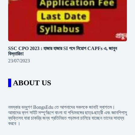
SSC CPO 2023 : হাজার হাজার SI পদে নিয়োগ CAPFs এ, জানুন
বিস্তারিত!
23/07/2023
ABOUT US
নমস্কার বন্ধুগণ BongsEdu তে আপনাদের সকলকে জানাই স্বাগতম।
আমাদের ব্লগ সাইট সম্পূর্ণরূপে বাংলা যা পশ্চিমবঙ্গের ছাত্র-ছাত্রী এবং জ্ঞানপিপাসু
ব্যক্তিসহ যারা চাকরি্র জন্য প্রতিনিয়ত পড়াশুনা চালিয়ে যাচ্ছেন তাদের সাহায্য
করবে ।