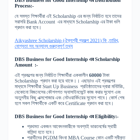
DBS Business for Good Internship
এর Distribution
Process:-
যে সমস্ত শিক্ষার্থীরা এই Scholarship এর জন্য নির্বাচিত হবে তাদের
সরাসরি Bank Account এর মাধ্যমে Scholarship এর টাকা গুলি
প্রদান করা হবে।
Aikyashree Scholarship (ঐক্যশ্রী প্রকল্প 2021) কি ,তারিখ,
যোগ্যতা সহ অন্যান্য গুরুত্বপূর্ণ তথ্য
DBS Business for Good Internship
এর Scholarship
Amount :-
এই প্রকল্পের জন্য নির্বাচিত শিক্ষার্থীরা এককালীন
60000
টাকা
Scholarship প্রদান করা হয়ে থাকে।। এছাড়াও এই প্রকল্পের
মাধ্যমে শিক্ষার্থীরা Start Up Business প্রতিষ্ঠাতাদের দ্বারা মনিটরিং,
যেকোনো বিজনেসের কৌশলগত অ্যাসাইনমেন্টে কাজ করার সুযোগ এবং
অতুলনীয় কিছু এক্সপোজার এবং নেটওয়ার্কিংয়ের সুযোগ পাবে। কোর্স শেষ
হলে সকল শিক্ষার্থীকে একটি করে Certificate প্রদান করা হবে।
DBS Business for Good Internship
এর Eligibility:-
প্রথমত একজন আবেদনকারীকে অবশ্যই ভারতবর্ষের স্থায়ী
বাসিন্দা হতে হবে।
প্রার্থীদের PGDM কিংবা MBA Course কোন একটি স্বীকৃত