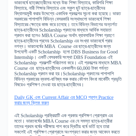
ভারতবর্ষে ছাত্রছাত্রীদের মধ্যে উচ্চ শিক্ষা বিস্তারে, কারিগরি শিক্ষা
বিস্তারে, নারী শিক্ষার বিস্তারে এবং স্কুল ছুট ছাত্র-ছাত্রীদের
বিদ্যালয়মুখী করার উদ্দেশ্যে একাধিক প্রকল্পের সূচনা করা হয়েছে। ভারত
সরকারের পাশাপাশি বিভিন্ন বেসরকারি সংস্থাগুলো ভারতবর্ষে শিক্ষা
বিস্তারের ক্ষেত্রে কাজ করে চলেছে। তবে বিভিন্ন বিভাগের অন্তর্গত
ছাত্র-ছাত্রীদের Scholarship প্রদানের মাধ্যমে আর্থিক সহায়তা
প্রদান করা হলেও MBA Course অর্থাৎ ব্যাবসায়িক শিক্ষা গ্রহণে
ছাত্র-ছাত্রীদের প্রদেয় Scholarship এর সংখ্যা ভারতবর্ষে প্রায়
নগন্ন। ভারতবর্ষের MBA Course এর ছাত্র-ছাত্রীদের জন্য
উপযোগী একটি Scholarship হলো DBS Business for Good
Internship। একটি বেসরকারি সংস্থা DBS Foundation এই
Scholarship প্রকল্পটি পরিচালনা করে। এই প্রকল্পের মাধ্যমে MBA
Course এর ছাত্র-ছাত্রীদের এককালীন 60,000 টাকা পর্যন্ত
Scholarship প্রদান করা হয়।Scholarship প্রদানের পাশাপাশি
বিভিন্ন প্রকারের ব্যবসা-বাণিজ্য শুরু করার কৌশল কিংবা মার্কেটিং প্রভৃতি
বিষয়েও প্রশিক্ষণ দেওয়া হয় ছাত্র-ছাত্রীদের।
Daily GK এবং Current Affair এর MCQ প্রশ্ন Practice
করার জন্য ক্লিক করুন
এই Scholarship প্রক্রিয়াটি এক প্রকার প্রশিক্ষণ প্রোগ্রাম এর
মতো। ভারতবর্ষের MBA Course এর যে সমস্ত ছাত্র-ছাত্রীরা
তাদের প্রথম বর্ষের পরীক্ষায় পাশ করে দ্বিতীয় বর্ষে ভর্তি হবে তারা
সকলেই এই প্রশিক্ষণ প্রোগ্রামে অংশগ্রহণ করার জন্য আবেদন করতে