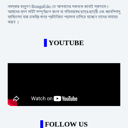
নমস্কার বন্ধুগণ BongsEdu তে আপনাদের সকলকে জানাই স্বাগতম।
আমাদের ব্লগ সাইট সম্পূর্ণরূপে বাংলা যা পশ্চিমবঙ্গের ছাত্র-ছাত্রী এবং জ্ঞানপিপাসু
ব্যক্তিসহ যারা চাকরি্র জন্য প্রতিনিয়ত পড়াশুনা চালিয়ে যাচ্ছেন তাদের সাহায্য
করবে ।
YOUTUBE
FOLLOW US