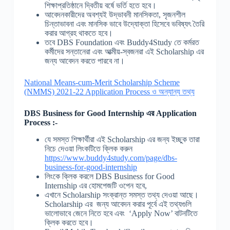
শিক্ষাপ্রতিষ্ঠানে দ্বিতীয় বর্ষে ভর্তি হতে হবে।
আবেদনকারীদের অবশ্যই উদ্ভাবনী মানসিকতা, সৃজনশীল
চিন্তাভাবনা এবং মানসিক ভাবে উদ্যোক্তা হিসেবে ভবিষ্যৎ তৈরি
করার আগ্রহ থাকতে হবে।
তবে DBS Foundation এবং Buddy4Study তে কর্মরত
কর্মীদের সন্তানেরা এবং আত্মীয়-স্বজনরা এই Scholarship এর
জন্য আবেদন করতে পারবে না।
National Means-cum-Merit Scholarship Scheme
(NMMS) 2021-22 Application Process ও অন্যান্য তথ্য
DBS Business for Good Internship
এর Application
Process :-
যে সমস্ত শিক্ষার্থীরা এই Scholarship এর জন্য ইচ্ছুক তারা
নিচে দেওয়া লিংকটিতে ক্লিক করুন
https://www.buddy4study.com/page/dbs-
business-for-good-internship
লিংকে ক্লিক করলে DBS Business for Good
Internship এর হোমপেজটি ওপেন হবে,
এখানে Scholarship সংক্রান্ত সমস্ত তথ্য দেওয়া আছে।
Scholarship এর জন্য আবেদন করার পূর্বে এই তথ্যগুলি
ভালোভাবে জেনে নিতে হবে এবং ‘Apply Now’ বাটনটিতে
ক্লিক করতে হবে।