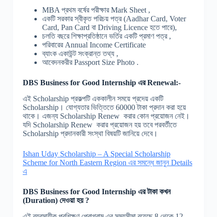
MBA প্রথম বর্ষের পরীক্ষার Mark Sheet ,
একটি সরকার স্বীকৃত পরিচয় পত্র (Aadhar Card, Voter
Card, Pan Card বা Driving Licence হতে পারে),
চলতি বছরে শিক্ষাপ্রতিষ্ঠানে ভর্তির একটি প্রমাণ পত্র ,
পরিবারের Annual Income Certificate
ব্যাংক একাউন্ট সংক্রান্ত তথ্য ,
আবেদনকরীর Passport Size Photo .
DBS Business for Good Internship
এর Renewal:-
এই Scholarship প্রকল্পটি এককালীন সময়ে প্রদেয় একটি
Scholarship। যোগ্যতার ভিত্তিতে 60000 টাকা প্রদান করা হয়ে
থাকে। এজন্য Scholarship Renew করার কোন প্রয়োজন নেই।
যদি Scholarship Renew করার প্রয়োজন হয় তবে পরবর্তীতে
Scholarship প্রদানকারী সংস্থা বিষয়টি জানিয়ে দেবে।
Ishan Uday Scholarship – A Special Scholarship
Scheme for North Eastern Region এর সমন্ধে জানুন Details
এ
DBS Business for Good Internship
এর টাকা কখন
(Duration) দেওয়া হয় ?
এই ব্যবসায়ীক প্রশিক্ষণ প্রোগ্রাম এর সময়সীমা রয়েছে 8 থেকে 12