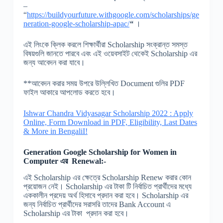
–
“
https://buildyourfuture.withgoogle.com/scholarships/ge
neration-google-scholarship-apac/
“
।
এই লিংকে ক্লিক করলে শিক্ষার্থীরা Scholarship সংক্রান্ত সমস্ত
বিষয়গুলি জানতে পারবে এবং এই ওয়েবসাইট থেকেই Scholarship এর
জন্য আবেদন করা যাবে।
**আবেদন করার সময় উপরে উল্লিখিত Document গুলির PDF
ফাইল আকারে আপলোড করতে হবে।
Ishwar Chandra Vidyasagar Scholarship 2022 : Apply
Online, Form Download in PDF, Eligibility, Last Dates
& More in BengaliI!
Generation
Google Scholarship for Women in
Computer
এর
Renewal:-
এই Scholarship এর ক্ষেত্রে Scholarship Renew করার কোন
প্রয়োজন নেই। Scholarship এর টাকা টি নির্বাচিত প্রার্থীদের মধ্যে
এককালীন প্রদেয় অর্থ হিসাবে প্রদান করা হবে। Scholarship এর
জন্য নির্বাচিত প্রার্থীদের সরাসরি তাদের Bank Account এ
Scholarship এর টাকা প্রদান করা হবে।