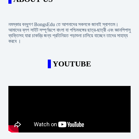
নমস্কার বন্ধুগণ BongsEdu তে আপনাদের সকলকে জানাই স্বাগতম।
আমাদের ব্লগ সাইট সম্পূর্ণরূপে বাংলা যা পশ্চিমবঙ্গের ছাত্র-ছাত্রী এবং জ্ঞানপিপাসু
ব্যক্তিসহ যারা চাকরি্র জন্য প্রতিনিয়ত পড়াশুনা চালিয়ে যাচ্ছেন তাদের সাহায্য
করবে ।
YOUTUBE