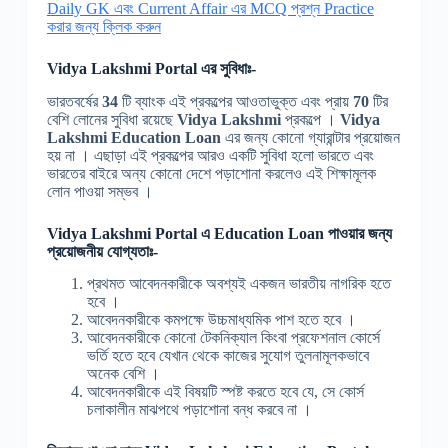
Daily GK এবং Current Affair এর MCQ প্রশ্ন Practice
করার জন্য ক্লিক করুন
Vidya Lakshmi
Portal এর
সুবিধাঃ-
ভারতবর্ষের
34
টি ব্যাংক এই প্রকল্পের আওতাভুক্ত এবং প্রায়
70
টির
বেশি লোনের সুবিধা রয়েছে
Vidya Lakshmi
প্রকল্পে ।
Vidya
Lakshmi Education Loan
এর জন্য কোনো গ্যারান্টার প্রয়োজন
হয় না । এছাড়া এই প্রকল্পের আরও একটি সুবিধা হলো ভারতে এবং
ভারতের বাইরে অন্য কোনো দেশে পড়াশোনা করলেও এই শিক্ষামূলক
লোন পাওয়া সম্ভব ।
Vidya Lakshmi
Portal এ
Education Loan
পাওয়ার
জন্য
প্রয়োজনীয় যোগ্যতা
ঃ-
প্রথমত আবেদনকারীকে অবশ্যই একজন ভারতীয় নাগরিক হতে
হবে ।
আবেদনকারীকে কমপক্ষে উচ্চমাধ্যমিক পাশ হতে হবে ।
আবেদনকারীকে কোনো টেকনিক্যাল কিংবা প্রফেশনাল কোর্সে
ভর্তি হতে হবে যেখান থেকে কাজের সুযোগ তুলনামূলকভাবে
অনেক বেশি ।
আবেদনকারীকে এই বিষয়টি স্পষ্ট করতে হবে যে, সে কোর্স
চলাকালীন মাঝপথে পড়াশোনা বন্ধ করবে না ।