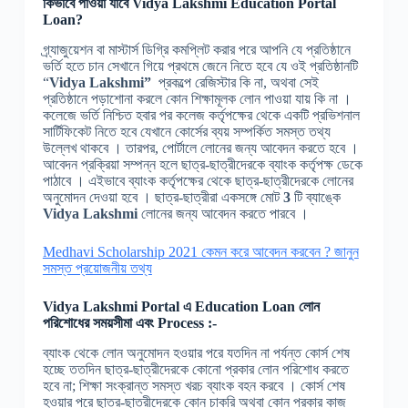
কিভাবে পাওয়া যাবে
Vidya Lakshmi Education Portal
Loan?
গ্র্যাজুয়েশন বা মাস্টার্স ডিগ্রি কমপ্লিট করার পরে আপনি যে প্রতিষ্ঠানে
ভর্তি হতে চান সেখানে গিয়ে প্রথমে জেনে নিতে হবে যে ওই প্রতিষ্ঠানটি
“
Vidya Lakshmi”
প্রকল্পে রেজিস্টার কি না, অথবা সেই
প্রতিষ্ঠানে পড়াশোনা করলে কোন শিক্ষামূলক লোন পাওয়া যায় কি না ।
কলেজে ভর্তি নিশ্চিত হবার পর কলেজ কর্তৃপক্ষের থেকে একটি প্রভিশনাল
সার্টিফিকেট নিতে হবে যেখানে কোর্সের ব্যয় সম্পর্কিত সমস্ত তথ্য
উল্লেখ থাকবে । তারপর, পোর্টালে লোনের জন্য আবেদন করতে হবে ।
আবেদন প্রক্রিয়া সম্পন্ন হলে ছাত্র-ছাত্রীদেরকে ব্যাংক কর্তৃপক্ষ ডেকে
পাঠাবে । এইভাবে ব্যাংক কর্তৃপক্ষের থেকে ছাত্র-ছাত্রীদেরকে লোনের
অনুমোদন দেওয়া হবে । ছাত্র-ছাত্রীরা একসঙ্গে মোট
3
টি ব্যাঙ্কে
Vidya Lakshmi
লোনের জন্য আবেদন করতে পারবে ।
Medhavi Scholarship 2021 কেমন করে আবেদন করবেন ? জানুন
সমস্ত প্রয়োজনীয় তথ্য
Vidya Lakshmi
Portal এ
Education Loan
লোন
পরিশোধের সময়সীমা এবং
Process :-
ব্যাংক থেকে লোন অনুমোদন হওয়ার পরে যতদিন না পর্যন্ত কোর্স শেষ
হচ্ছে ততদিন ছাত্র-ছাত্রীদেরকে কোনো প্রকার লোন পরিশোধ করতে
হবে না; শিক্ষা সংক্রান্ত সমস্ত খরচ ব্যাংক বহন করবে । কোর্স শেষ
হওয়ার পরে ছাত্র-ছাত্রীদেরকে কোন চাকরি অথবা কোন প্রকার কাজ