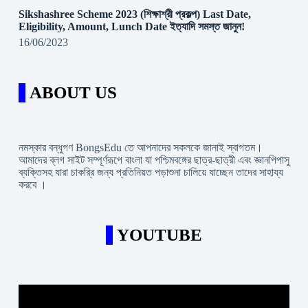
Sikshashree Scheme 2023 (শিক্ষাশ্রী প্রকল্প) Last Date,
Eligibility, Amount, Lunch Date ইত্যাদি সমস্ত জানুন!
16/06/2023
ABOUT US
নমস্কার বন্ধুগণ BongsEdu তে আপনাদের সকলকে জানাই স্বাগতম।
আমাদের ব্লগ সাইট সম্পূর্ণরূপে বাংলা যা পশ্চিমবঙ্গের ছাত্র-ছাত্রী এবং জ্ঞানপিপাসু
ব্যক্তিসহ যারা চাকরি্র জন্য প্রতিনিয়ত পড়াশুনা চালিয়ে যাচ্ছেন তাদের সাহায্য
করবে ।
YOUTUBE