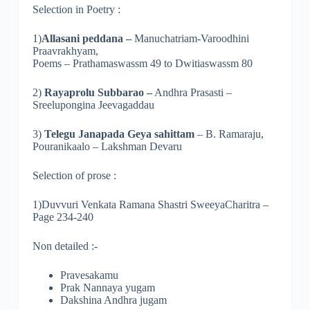
Selection in Poetry :
1)
Allasani peddana –
Manuchatriam-Varoodhini
Praavrakhyam,
Poems – Prathamaswassm 49 to Dwitiaswassm 80
2)
Rayaprolu Subbarao –
Andhra Prasasti –
Sreelupongina Jeevagaddau
3)
Telegu Janapada Geya sahittam
– B. Ramaraju,
Pouranikaalo – Lakshman Devaru
Selection of prose :
1)Duvvuri Venkata Ramana Shastri SweeyaCharitra –
Page 234-240
Non detailed :-
Pravesakamu
Prak Nannaya yugam
Dakshina Andhra jugam