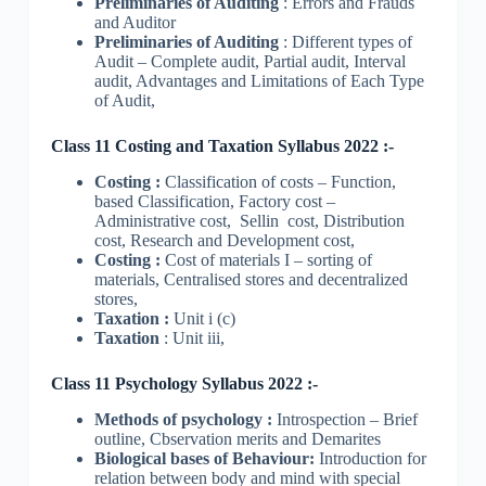
Preliminaries of Auditing
: Errors and Frauds
and Auditor
Preliminaries of Auditing
: Different types of
Audit – Complete audit, Partial audit, Interval
audit, Advantages and Limitations of Each Type
of Audit,
Class 11 Costing and Taxation Syllabus 2022 :-
Costing :
Classification of costs – Function,
based Classification, Factory cost –
Administrative cost, Sellin cost, Distribution
cost, Research and Development cost,
Costing :
Cost of materials I – sorting of
materials, Centralised stores and decentralized
stores,
Taxation :
Unit i (c)
Taxation
: Unit iii,
Class 11 Psychology Syllabus 2022 :-
Methods of psychology :
Introspection – Brief
outline, Cbservation merits and Demarites
Biological bases of Behaviour
:
Introduction for
relation between body and mind with special