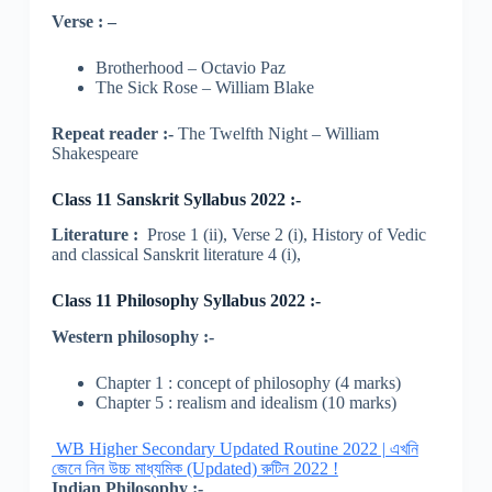
Verse : –
Brotherhood – Octavio Paz
The Sick Rose – William Blake
Repeat reader :-
The Twelfth Night – William
Shakespeare
Class 11 Sanskrit Syllabus 2022 :-
Literature :
Prose 1 (ii), Verse 2 (i), History of Vedic
and classical Sanskrit literature 4 (i),
Class 11 Philosophy Syllabus 2022 :-
Western philosophy :-
Chapter 1 : concept of philosophy (4 marks)
Chapter 5 : realism and idealism (10 marks)
WB Higher Secondary Updated Routine 2022 | এখনি
জেনে নিন উচ্চ মাধ্যমিক (Updated) রুটিন 2022 !
Indian Philosophy :-