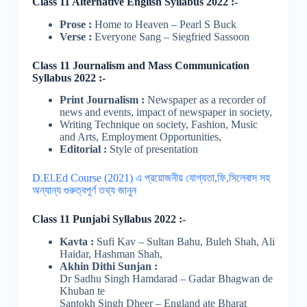
Class 11 Alternative English Syllabus 2022 :-
Prose :
Home to Heaven – Pearl S Buck
Verse :
Everyone Sang – Siegfried Sassoon
Class 11 Journalism and Mass Communication
Syllabus 2022 :-
Print Journalism :
Newspaper as a recorder of
news and events, impact of newspaper in society,
Writing Technique on society, Fashion, Music
and Arts, Employment Opportunities,
Editorial :
Style of presentation
D.El.Ed Course (2021) এ প্রয়োজনীয় যোগ্যতা,ফি,সিলেবাস সহ
অন্যান্য গুরুত্বপূর্ণ তথ্য জানুন
Class 11 Punjabi Syllabus 2022 :-
Kavta :
Sufi Kav – Sultan Bahu, Buleh Shah, Ali
Haidar, Hashman Shah,
Akhin Dithi Sunjan :
Dr Sadhu Singh Hamdarad – Gadar Bhagwan de
Khuban te
Santokh Singh Dheer – England ate Bharat