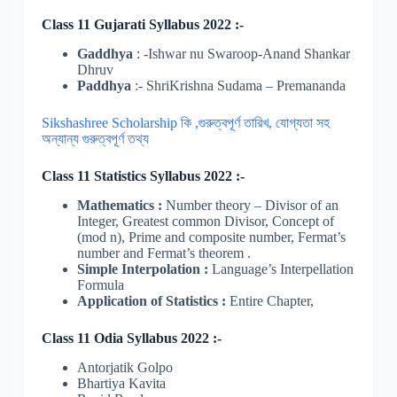
Class 11 Gujarati Syllabus 2022 :-
Gaddhya
: -Ishwar nu Swaroop-Anand Shankar
Dhruv
Paddhya
:- ShriKrishna Sudama – Premananda
Sikshashree Scholarship কি ,গুরুত্বপূর্ণ তারিখ, যোগ্যতা সহ
অন্যান্য গুরুত্বপূর্ণ তথ্য
Class 11
Statistics
Syllabus 2022 :-
Mathematics :
Number theory – Divisor of an
Integer, Greatest common Divisor, Concept of
(mod n), Prime and composite number, Fermat’s
number and Fermat’s theorem .
Simple Interpolation :
Language’s Interpellation
F
ormula
Application of Statistics :
Entire Chapter,
Class 11 Odia Syllabus 2022 :-
Antorjatik Golpo
Bhartiya Kavita