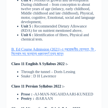
Unit 4 :
Periods of growth and development
During childhood – from conception to about
twelve years of age (infancy, early childhood,
Middle childhood and late childhood), Physical,
motor, cognitive, Emotional, social and language
development,
Unit 5 :
Recommended Dietary Allowance
(RDA) for on nutrient mentioned above,
Unit 6 :
Identification of fibres, Physical and
chemical tests.
B. Ed Course Admission (2021) এ প্রয়োজনীয় যোগ্যতা, ফি ,
সিলেবাস সহ অন্যান্য গুরুত্বপূর্ণ তথ্য জানুন
Class 11 English A Syllabus 2022 :-
Through the tunnel – Doris Lessing
Snake : D H Lawrence
Class 11 Persian Syllabus 2022 :-
Prose :
-AJ-MAN-NIGAHDAARI-KUNEED
Peotry :
-BARAAN